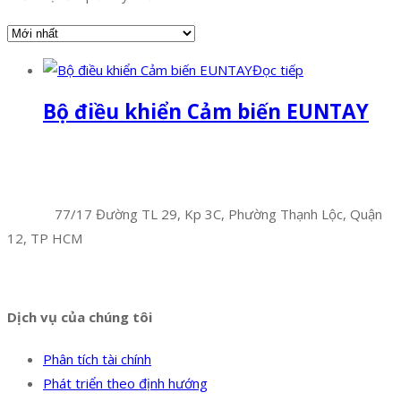
Đọc tiếp
Bộ điều khiển Cảm biến EUNTAY
Facebook
Twitter
Instagram
Pinterest
Tumblr
Behance
Công Ty TNHH Hoàng Long Phú
Địa chỉ:
77/17 Đường TL 29, Kp 3C, Phường Thạnh Lộc, Quận
12, TP HCM
Hotline:
0394 502 984
Dịch vụ của chúng tôi
Phân tích tài chính
Phát triển theo định hướng