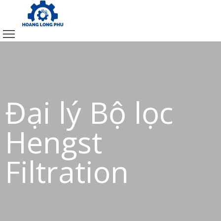
TRANG
CHỦ
SẢN
PHẨM
CHÍNH
Đại lý Bộ lọc
SÁCH
VỀ
Hengst
CHÚNG
TÔI
Filtration
LIÊN
HỆ