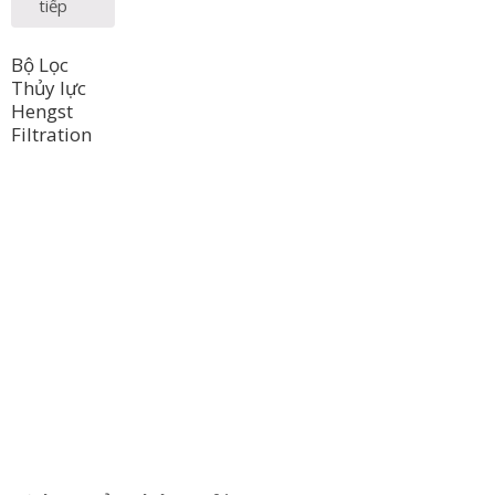
tiếp
Bộ Lọc
Thủy lực
Hengst
Filtration
Công Ty TNHH Hoàng Long Phú
Địa chỉ:
77/17 Đường TL 29, Kp 3C, Phường Thạnh Lộc, Quận
12, TP HCM
Hotline:
0394 502 984