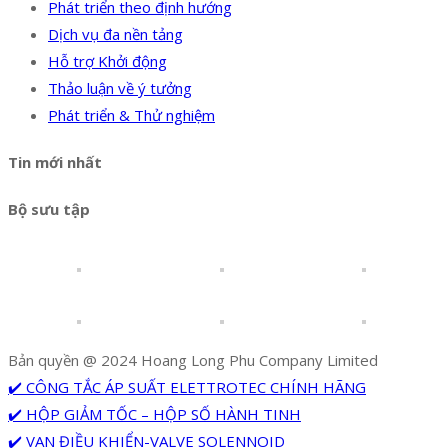
Phát triển theo định hướng
Dịch vụ đa nền tảng
Hỗ trợ Khởi động
Thảo luận về ý tưởng
Phát triển & Thử nghiệm
Tin mới nhất
Bộ sưu tập
Bản quyền @ 2024 Hoang Long Phu Company Limited
✔️ CÔNG TẮC ÁP SUẤT ELETTROTEC CHÍNH HÃNG
✔️ HỘP GIẢM TỐC – HỘP SỐ HÀNH TINH
✔️ VAN ĐIỀU KHIỂN-VALVE SOLENNOID