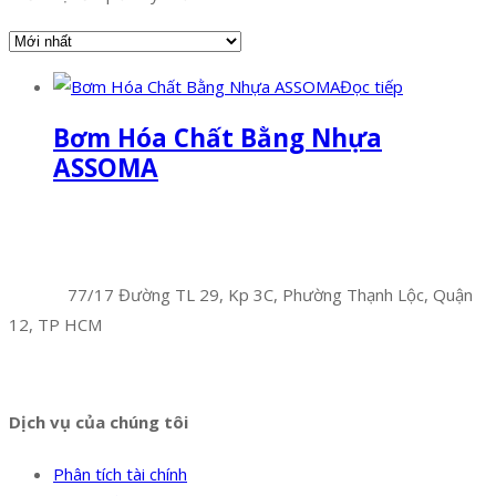
Đọc tiếp
Bơm Hóa Chất Bằng Nhựa
ASSOMA
Facebook
Twitter
Instagram
Pinterest
Tumblr
Behance
Công Ty TNHH Hoàng Long Phú
Địa chỉ:
77/17 Đường TL 29, Kp 3C, Phường Thạnh Lộc, Quận
12, TP HCM
Hotline:
0394 502 984
Dịch vụ của chúng tôi
Phân tích tài chính