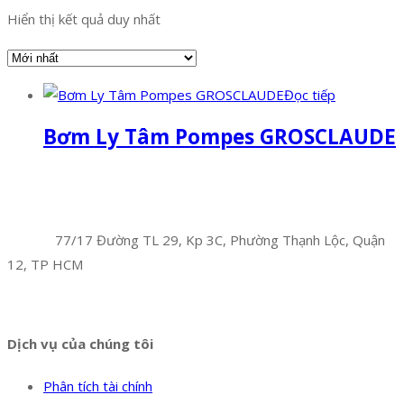
Hiển thị kết quả duy nhất
Đọc tiếp
Bơm Ly Tâm Pompes GROSCLAUDE
Facebook
Twitter
Instagram
Pinterest
Tumblr
Behance
Công Ty TNHH Hoàng Long Phú
Địa chỉ:
77/17 Đường TL 29, Kp 3C, Phường Thạnh Lộc, Quận
12, TP HCM
Hotline:
0394 502 984
Dịch vụ của chúng tôi
Phân tích tài chính