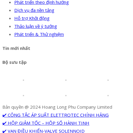
Phát triển theo định hướng
Dịch vụ đa nền tảng
Hỗ trợ Khởi động
Thảo luận về ý tưởng
Phát triển & Thử nghiệm
Tin mới nhất
Bộ sưu tập
Bản quyền @ 2024 Hoang Long Phu Company Limited
✔️ CÔNG TẮC ÁP SUẤT ELETTROTEC CHÍNH HÃNG
✔️ HỘP GIẢM TỐC – HỘP SỐ HÀNH TINH
✔️ VAN ĐIỀU KHIỂN-VALVE SOLENNOID