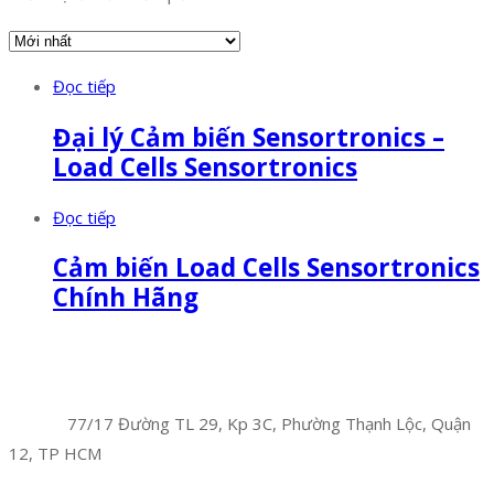
Đọc tiếp
Đại lý Cảm biến Sensortronics –
Load Cells Sensortronics
Đọc tiếp
Cảm biến Load Cells Sensortronics
Chính Hãng
Facebook
Twitter
Instagram
Pinterest
Tumblr
Behance
Công Ty TNHH Hoàng Long Phú
Địa chỉ:
77/17 Đường TL 29, Kp 3C, Phường Thạnh Lộc, Quận
12, TP HCM