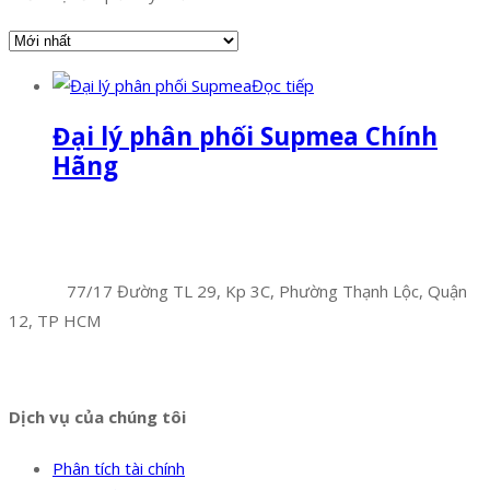
Đọc tiếp
Đại lý phân phối Supmea Chính
Hãng
Facebook
Twitter
Instagram
Pinterest
Tumblr
Behance
Công Ty TNHH Hoàng Long Phú
Địa chỉ:
77/17 Đường TL 29, Kp 3C, Phường Thạnh Lộc, Quận
12, TP HCM
Hotline:
0394 502 984
Dịch vụ của chúng tôi
Phân tích tài chính