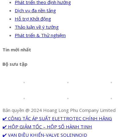
Phát triển theo định hướng
Dịch vụ đa nền tảng
Hỗ trợ Khởi động
Thảo luận về ý tưởng
Phát triển & Thử nghiệm
Tin mới nhất
Bộ sưu tập
Bản quyền @ 2024 Hoang Long Phu Company Limited
✔️ CÔNG TẮC ÁP SUẤT ELETTROTEC CHÍNH HÃNG
✔️ HỘP GIẢM TỐC – HỘP SỐ HÀNH TINH
✔️ VAN ĐIỀU KHIỂN-VALVE SOLENNOID