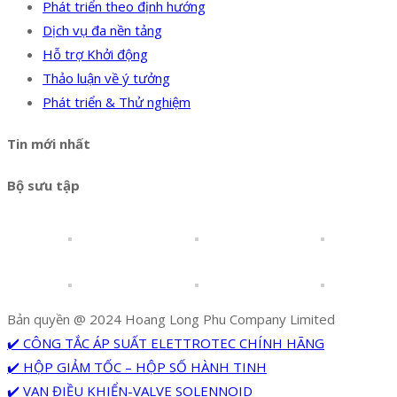
Phát triển theo định hướng
Dịch vụ đa nền tảng
Hỗ trợ Khởi động
Thảo luận về ý tưởng
Phát triển & Thử nghiệm
Tin mới nhất
Bộ sưu tập
Bản quyền @ 2024 Hoang Long Phu Company Limited
✔️ CÔNG TẮC ÁP SUẤT ELETTROTEC CHÍNH HÃNG
✔️ HỘP GIẢM TỐC – HỘP SỐ HÀNH TINH
✔️ VAN ĐIỀU KHIỂN-VALVE SOLENNOID