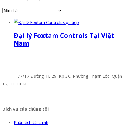
Đọc tiếp
Đại lý Foxtam Controls Tại Việt
Nam
Facebook
Twitter
Instagram
Pinterest
Tumblr
Behance
Công Ty TNHH Hoàng Long Phú
Địa chỉ:
77/17 Đường TL 29, Kp 3C, Phường Thạnh Lộc, Quận
12, TP HCM
Hotline:
0394 502 984
Dịch vụ của chúng tôi
Phân tích tài chính