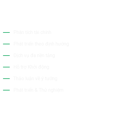
Dịch Vụ Của Chúng Tôi
Phân tích tài chính
Phát triển theo định hướng
Dịch vụ đa nền tảng
Hỗ trợ Khởi động
Thảo luận về ý tưởng
Phát triển & Thử nghiệm
Tin Mới Nhất