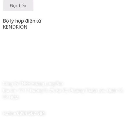
Đọc tiếp
Bộ ly hợp điện từ
KENDRION
Công Ty TNHH Hoàng Long Phú
Địa chỉ:
77/17 Đường TL 29, Kp 3C, Phường Thạnh Lộc, Quận 12,
TP HCM
Hotline:
0394 502 984