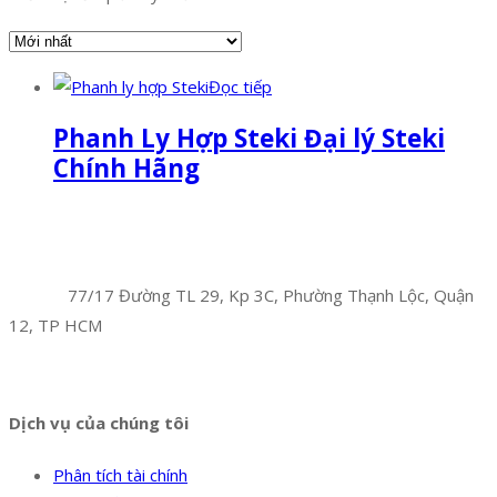
Đọc tiếp
Phanh Ly Hợp Steki Đại lý Steki
Chính Hãng
Facebook
Twitter
Instagram
Pinterest
Tumblr
Behance
Công Ty TNHH Hoàng Long Phú
Địa chỉ:
77/17 Đường TL 29, Kp 3C, Phường Thạnh Lộc, Quận
12, TP HCM
Hotline:
0394 502 984
Dịch vụ của chúng tôi
Phân tích tài chính