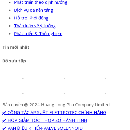
Phát triển theo định hướng
Dịch vụ đa nền tảng
Hỗ trợ Khởi động
Thảo luận về ý tưởng
Phát triển & Thử nghiệm
Tin mới nhất
Bộ sưu tập
Bản quyền @ 2024 Hoang Long Phu Company Limited
✔️ CÔNG TẮC ÁP SUẤT ELETTROTEC CHÍNH HÃNG
✔️ HỘP GIẢM TỐC – HỘP SỐ HÀNH TINH
✔️ VAN ĐIỀU KHIỂN-VALVE SOLENNOID