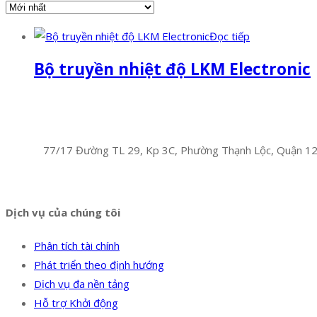
Đọc tiếp
Bộ truyền nhiệt độ LKM Electronic
Facebook
Twitter
Instagram
Pinterest
Tumblr
Behance
Công Ty TNHH Hoàng Long Phú
Địa chỉ:
77/17 Đường TL 29, Kp 3C, Phường Thạnh Lộc, Quận 1
Hotline:
0394 502 984
Dịch vụ của chúng tôi
Phân tích tài chính
Phát triển theo định hướng
Dịch vụ đa nền tảng
Hỗ trợ Khởi động