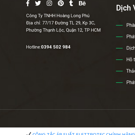
Dịch 
Công Ty TNHH Hoàng Long Phú
Địa chỉ:
77/17 Đường TL 29, Kp 3C,
Phân
Phường Thạnh Lộc, Quận 12, TP HCM
Phát
Hotline:
0394 502 984
Dịch
Hỗ t
Thảo
Phát
CÔNG TẮC ÁP SUẤT ELETTROTEC CHÍNH HÃN