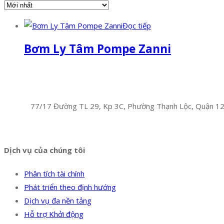
Đọc tiếp
Bơm Ly Tâm Pompe Zanni
Facebook
Twitter
Instagram
Pinterest
Tumblr
Behance
Công Ty TNHH Hoàng Long Phú
Địa chỉ:
77/17 Đường TL 29, Kp 3C, Phường Thạnh Lộc, Quận 1
Hotline:
0394 502 984
Dịch vụ của chúng tôi
Phân tích tài chính
Phát triển theo định hướng
Dịch vụ đa nền tảng
Hỗ trợ Khởi động