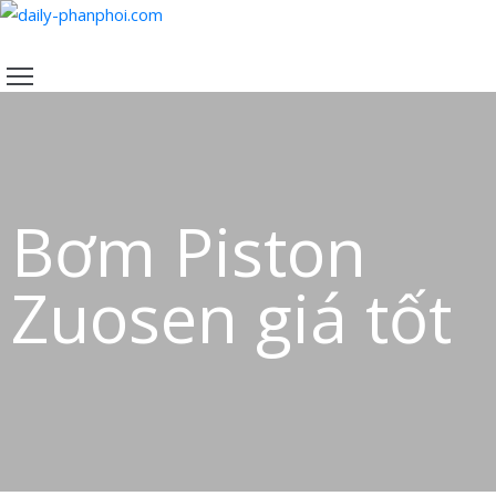
TRANG
CHỦ
SẢN
PHẨM
CHÍNH
Bơm Piston
SÁCH
VỀ
Zuosen giá tốt
CHÚNG
TÔI
LIÊN
HỆ