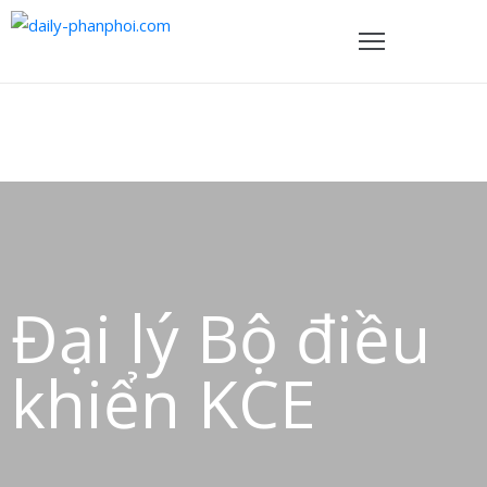
TRANG
HỦ
ẢN
PHẨM
HÍNH
ÁCH
Đại lý Bộ điều
VỀ
HÚNG
khiển KCE
ÔI
IÊN
Ệ