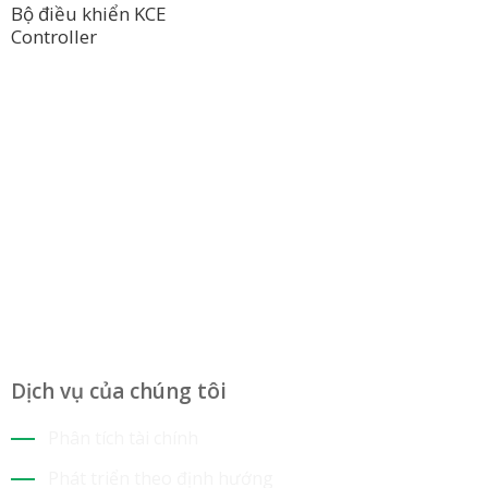
Bộ điều khiển KCE
Controller
Công Ty TNHH Hoàng Long Phú
Địa chỉ:
77/17 Đường TL 29, Kp 3C, Phường Thạnh Lộc, Quận
12, TP HCM
Hotline:
0394 502 984
Dịch vụ của chúng tôi
Phân tích tài chính
Phát triển theo định hướng