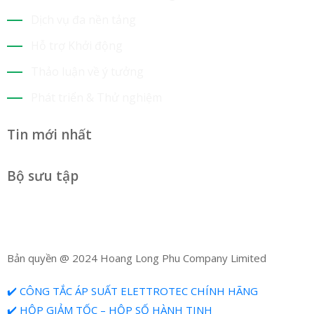
Dịch vụ đa nền tảng
Hỗ trợ Khởi động
Thảo luận về ý tưởng
Phát triển & Thử nghiệm
Tin mới nhất
Bộ sưu tập
Bản quyền @ 2024 Hoang Long Phu Company Limited
✔️ CÔNG TẮC ÁP SUẤT ELETTROTEC CHÍNH HÃNG
✔️ HỘP GIẢM TỐC – HỘP SỐ HÀNH TINH