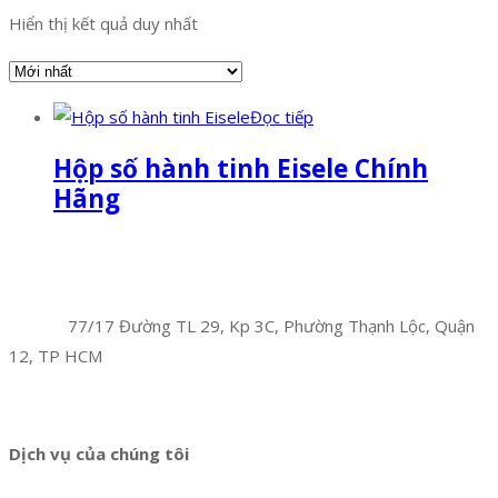
Hiển thị kết quả duy nhất
Đọc tiếp
Hộp số hành tinh Eisele Chính
Hãng
Facebook
Twitter
Instagram
Pinterest
Tumblr
Behance
Công Ty TNHH Hoàng Long Phú
Địa chỉ:
77/17 Đường TL 29, Kp 3C, Phường Thạnh Lộc, Quận
12, TP HCM
Hotline:
0394 502 984
Dịch vụ của chúng tôi