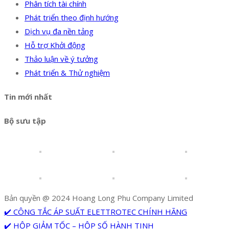
Phân tích tài chính
Phát triển theo định hướng
Dịch vụ đa nền tảng
Hỗ trợ Khởi động
Thảo luận về ý tưởng
Phát triển & Thử nghiệm
Tin mới nhất
Bộ sưu tập
Bản quyền @ 2024 Hoang Long Phu Company Limited
✔️ CÔNG TẮC ÁP SUẤT ELETTROTEC CHÍNH HÃNG
✔️ HỘP GIẢM TỐC – HỘP SỐ HÀNH TINH