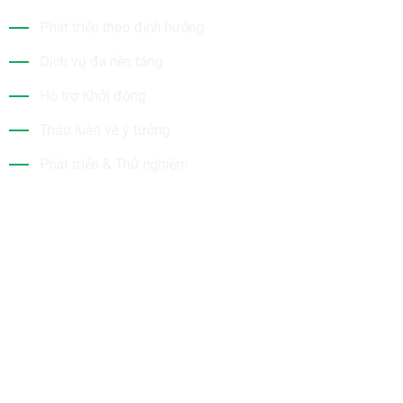
Phát triển theo định hướng
Dịch vụ đa nền tảng
Hỗ trợ Khởi động
Thảo luận về ý tưởng
Phát triển & Thử nghiệm
Tin Mới Nhất
Bộ Sưu Tập