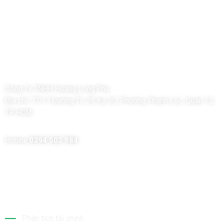
Công Ty TNHH Hoàng Long Phú
Địa chỉ:
77/17 Đường TL 29, Kp 3C, Phường Thạnh Lộc, Quận 12,
TP HCM
Hotline:
0394 502 984
Dịch Vụ Của Chúng Tôi
Phân tích tài chính