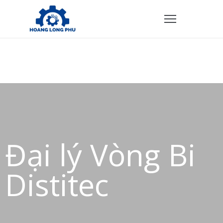
TRANG
HỦ
ẢN
PHẨM
HÍNH
ÁCH
Đại lý Vòng Bi
VỀ
HÚNG
Distitec
ÔI
IÊN
Ệ