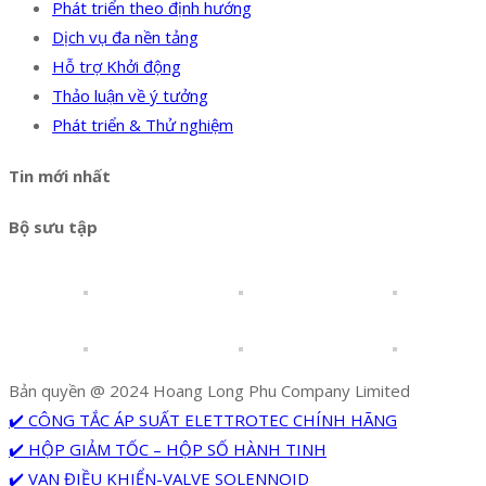
Phát triển theo định hướng
Dịch vụ đa nền tảng
Hỗ trợ Khởi động
Thảo luận về ý tưởng
Phát triển & Thử nghiệm
Tin mới nhất
Bộ sưu tập
Bản quyền @ 2024 Hoang Long Phu Company Limited
✔️ CÔNG TẮC ÁP SUẤT ELETTROTEC CHÍNH HÃNG
✔️ HỘP GIẢM TỐC – HỘP SỐ HÀNH TINH
✔️ VAN ĐIỀU KHIỂN-VALVE SOLENNOID