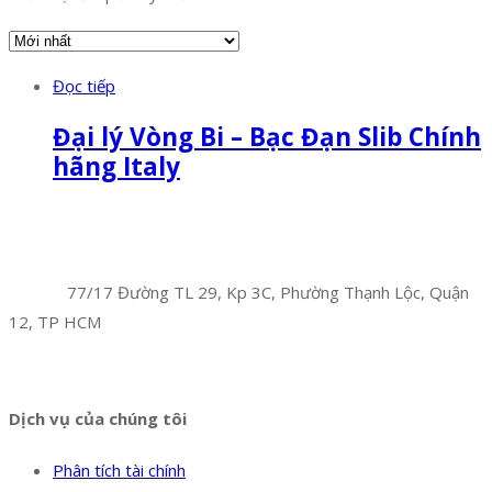
Đọc tiếp
Đại lý Vòng Bi – Bạc Đạn Slib Chính
hãng Italy
Facebook
Twitter
Instagram
Pinterest
Tumblr
Behance
Công Ty TNHH Hoàng Long Phú
Địa chỉ:
77/17 Đường TL 29, Kp 3C, Phường Thạnh Lộc, Quận
12, TP HCM
Hotline:
0394 502 984
Dịch vụ của chúng tôi
Phân tích tài chính