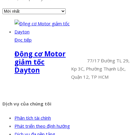
Facebook
Twitter
Instagram
Pinterest
Tumblr
Behance
Đọc tiếp
Công Ty TNHH Hoàng Long
Động cơ Motor
Phú
giảm tốc
Địa chỉ:
77/17 Đường TL 29,
Dayton
Kp 3C, Phường Thạnh Lộc,
Quận 12, TP HCM
Hotline:
0394 502 984
Dịch vụ của chúng tôi
Phân tích tài chính
Phát triển theo định hướng
Dịch vụ đa nền tảng