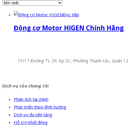
Đọc tiếp
Động cơ Motor HIGEN Chính Hãng
Facebook
Twitter
Instagram
Pinterest
Tumblr
Behance
Công Ty TNHH Hoàng Long Phú
Địa chỉ:
77/17 Đường TL 29, Kp 3C, Phường Thạnh Lộc, Quận 1
Hotline:
0394 502 984
Dịch vụ của chúng tôi
Phân tích tài chính
Phát triển theo định hướng
Dịch vụ đa nền tảng
Hỗ trợ Khởi động