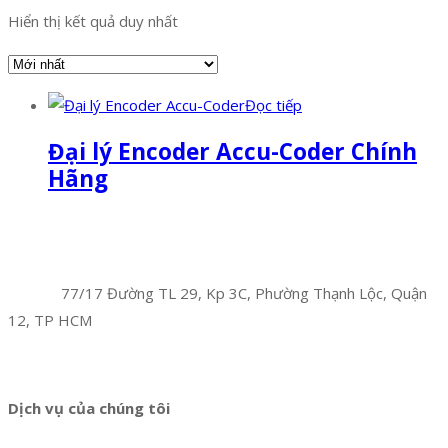
Hiển thị kết quả duy nhất
Đọc tiếp
Đại lý Encoder Accu-Coder Chính
Hãng
Facebook
Twitter
Instagram
Pinterest
Tumblr
Behance
Công Ty TNHH Hoàng Long Phú
Địa chỉ:
77/17 Đường TL 29, Kp 3C, Phường Thạnh Lộc, Quận
12, TP HCM
Hotline:
0394 502 984
Dịch vụ của chúng tôi