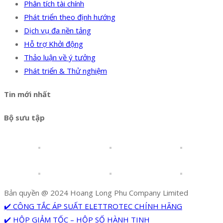
Phân tích tài chính
Phát triển theo định hướng
Dịch vụ đa nền tảng
Hỗ trợ Khởi động
Thảo luận về ý tưởng
Phát triển & Thử nghiệm
Tin mới nhất
Bộ sưu tập
Bản quyền @ 2024 Hoang Long Phu Company Limited
✔️ CÔNG TẮC ÁP SUẤT ELETTROTEC CHÍNH HÃNG
✔️ HỘP GIẢM TỐC – HỘP SỐ HÀNH TINH