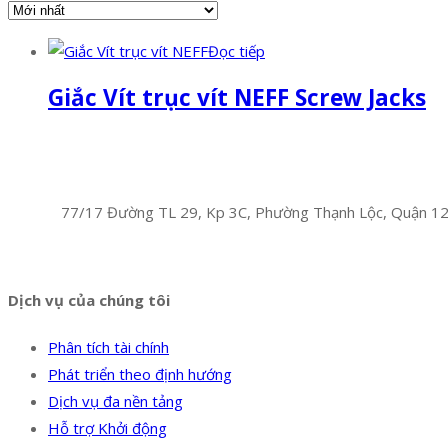
Đọc tiếp
Giắc Vít trục vít NEFF Screw Jacks
Facebook
Twitter
Instagram
Pinterest
Tumblr
Behance
Công Ty TNHH Hoàng Long Phú
Địa chỉ:
77/17 Đường TL 29, Kp 3C, Phường Thạnh Lộc, Quận 1
Hotline:
0394 502 984
Dịch vụ của chúng tôi
Phân tích tài chính
Phát triển theo định hướng
Dịch vụ đa nền tảng
Hỗ trợ Khởi động