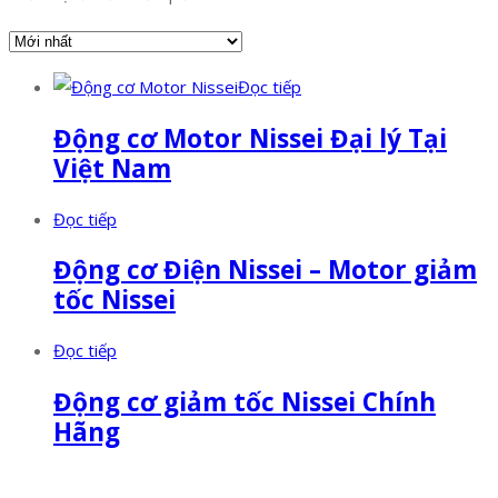
Đọc tiếp
Động cơ Motor Nissei Đại lý Tại
Việt Nam
Đọc tiếp
Động cơ Điện Nissei – Motor giảm
tốc Nissei
Đọc tiếp
Động cơ giảm tốc Nissei Chính
Hãng
Facebook
Twitter
Instagram
Pinterest
Tumblr
Behance