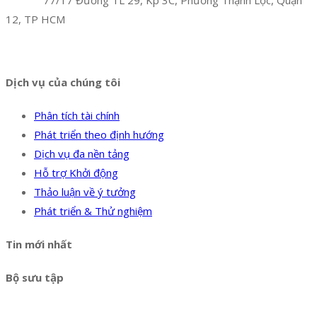
Địa chỉ:
77/17 Đường TL 29, Kp 3C, Phường Thạnh Lộc, Quận
12, TP HCM
Hotline:
0394 502 984
Dịch vụ của chúng tôi
Phân tích tài chính
Phát triển theo định hướng
Dịch vụ đa nền tảng
Hỗ trợ Khởi động
Thảo luận về ý tưởng
Phát triển & Thử nghiệm
Tin mới nhất
Bộ sưu tập