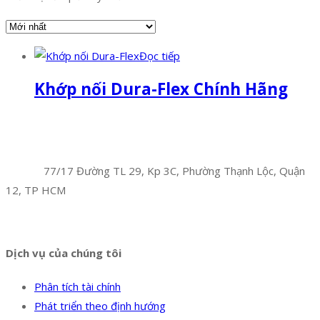
Đọc tiếp
Khớp nối Dura-Flex Chính Hãng
Facebook
Twitter
Instagram
Pinterest
Tumblr
Behance
Công Ty TNHH Hoàng Long Phú
Địa chỉ:
77/17 Đường TL 29, Kp 3C, Phường Thạnh Lộc, Quận
12, TP HCM
Hotline:
0394 502 984
Dịch vụ của chúng tôi
Phân tích tài chính
Phát triển theo định hướng