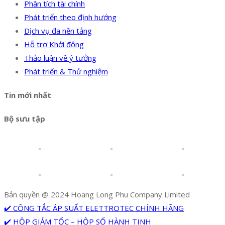
Phân tích tài chính
Phát triển theo định hướng
Dịch vụ đa nền tảng
Hỗ trợ Khởi động
Thảo luận về ý tưởng
Phát triển & Thử nghiệm
Tin mới nhất
Bộ sưu tập
Bản quyền @ 2024 Hoang Long Phu Company Limited
✔️ CÔNG TẮC ÁP SUẤT ELETTROTEC CHÍNH HÃNG
✔️ HỘP GIẢM TỐC – HỘP SỐ HÀNH TINH