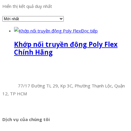
Hiển thị kết quả duy nhất
Đọc tiếp
Khớp nối truyền động Poly Flex
Chính Hãng
Facebook
Twitter
Instagram
Pinterest
Tumblr
Behance
Công Ty TNHH Hoàng Long Phú
Địa chỉ:
77/17 Đường TL 29, Kp 3C, Phường Thạnh Lộc, Quận
12, TP HCM
Hotline:
0394 502 984
Dịch vụ của chúng tôi