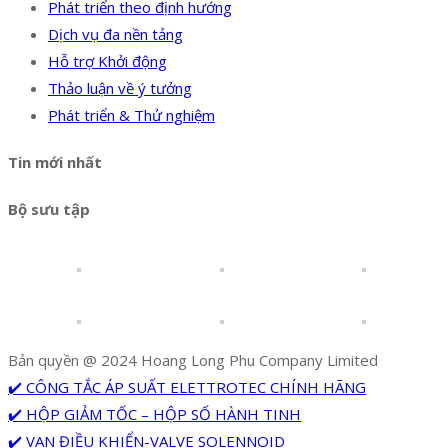
Phát triển theo định hướng
Dịch vụ đa nền tảng
Hỗ trợ Khởi động
Thảo luận về ý tưởng
Phát triển & Thử nghiệm
Tin mới nhất
Bộ sưu tập
Bản quyền @ 2024 Hoang Long Phu Company Limited
✔️ CÔNG TẮC ÁP SUẤT ELETTROTEC CHÍNH HÃNG
✔️ HỘP GIẢM TỐC – HỘP SỐ HÀNH TINH
✔️ VAN ĐIỀU KHIỂN-VALVE SOLENNOID