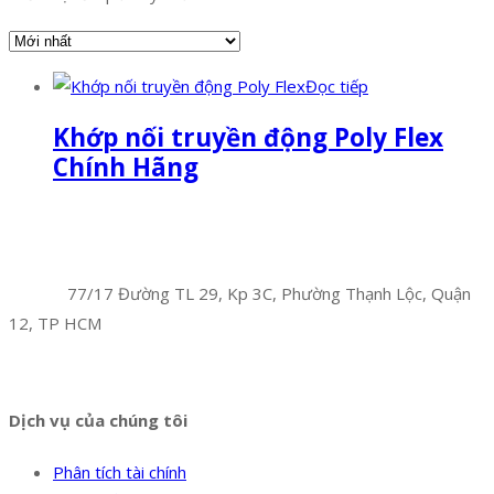
Đọc tiếp
Khớp nối truyền động Poly Flex
Chính Hãng
Facebook
Twitter
Instagram
Pinterest
Tumblr
Behance
Công Ty TNHH Hoàng Long Phú
Địa chỉ:
77/17 Đường TL 29, Kp 3C, Phường Thạnh Lộc, Quận
12, TP HCM
Hotline:
0394 502 984
Dịch vụ của chúng tôi
Phân tích tài chính