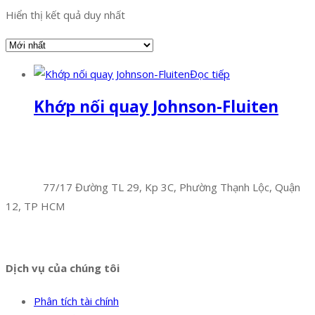
Hiển thị kết quả duy nhất
Đọc tiếp
Khớp nối quay Johnson-Fluiten
Facebook
Twitter
Instagram
Pinterest
Tumblr
Behance
Công Ty TNHH Hoàng Long Phú
Địa chỉ:
77/17 Đường TL 29, Kp 3C, Phường Thạnh Lộc, Quận
12, TP HCM
Hotline:
0394 502 984
Dịch vụ của chúng tôi
Phân tích tài chính