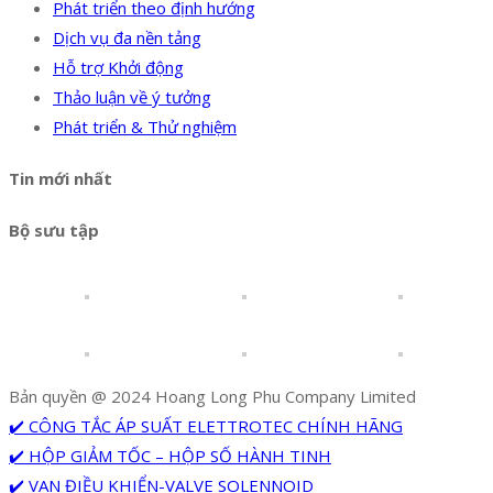
Phát triển theo định hướng
Dịch vụ đa nền tảng
Hỗ trợ Khởi động
Thảo luận về ý tưởng
Phát triển & Thử nghiệm
Tin mới nhất
Bộ sưu tập
Bản quyền @ 2024 Hoang Long Phu Company Limited
✔️ CÔNG TẮC ÁP SUẤT ELETTROTEC CHÍNH HÃNG
✔️ HỘP GIẢM TỐC – HỘP SỐ HÀNH TINH
✔️ VAN ĐIỀU KHIỂN-VALVE SOLENNOID