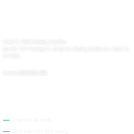
Công Ty TNHH Hoàng Long Phú
Địa chỉ:
77/17 Đường TL 29, Kp 3C, Phường Thạnh Lộc, Quận 12,
TP HCM
Hotline:
0394 502 984
Dịch Vụ Của Chúng Tôi
Phân tích tài chính
Phát triển theo định hướng