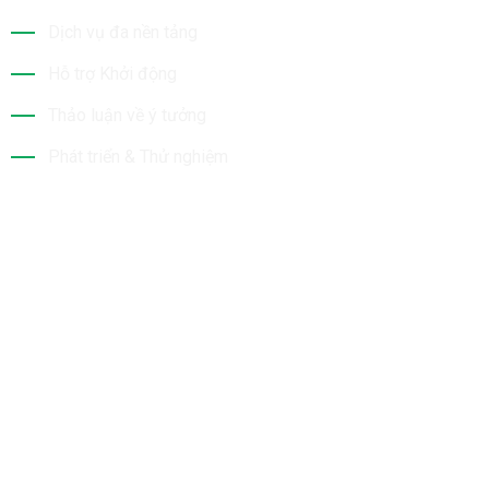
Dịch vụ đa nền tảng
Hỗ trợ Khởi động
Thảo luận về ý tưởng
Phát triển & Thử nghiệm
Tin Mới Nhất
Bộ Sưu Tập