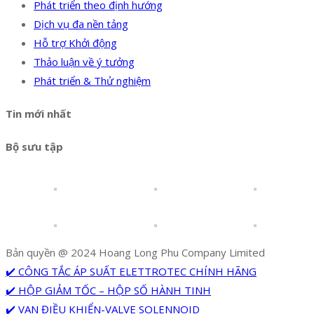
Phát triển theo định hướng
Dịch vụ đa nền tảng
Hỗ trợ Khởi động
Thảo luận về ý tưởng
Phát triển & Thử nghiệm
Tin mới nhất
Bộ sưu tập
Bản quyền @ 2024 Hoang Long Phu Company Limited
✔️ CÔNG TẮC ÁP SUẤT ELETTROTEC CHÍNH HÃNG
✔️ HỘP GIẢM TỐC – HỘP SỐ HÀNH TINH
✔️ VAN ĐIỀU KHIỂN-VALVE SOLENNOID