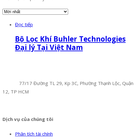
Đọc tiếp
Bộ Lọc Khí Buhler Technologies
Đại lý Tại Việt Nam
Facebook
Twitter
Instagram
Pinterest
Tumblr
Behance
Công Ty TNHH Hoàng Long Phú
Địa chỉ:
77/17 Đường TL 29, Kp 3C, Phường Thạnh Lộc, Quận
12, TP HCM
Hotline:
0394 502 984
Dịch vụ của chúng tôi
Phân tích tài chính