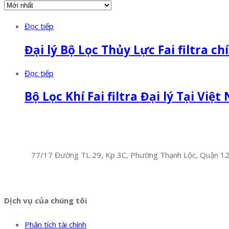
Đọc tiếp
Đại lý Bộ Lọc Thủy Lực Fai filtra c
Đọc tiếp
Bộ Lọc Khí Fai filtra Đại lý Tại Việ
Facebook
Twitter
Instagram
Pinterest
Tumblr
Behance
Công Ty TNHH Hoàng Long Phú
Địa chỉ:
77/17 Đường TL 29, Kp 3C, Phường Thạnh Lộc, Quận 1
Hotline:
0394 502 984
Dịch vụ của chúng tôi
Phân tích tài chính