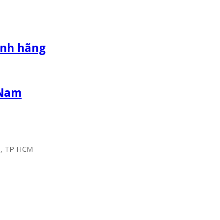
hính hãng
t Nam
2, TP HCM