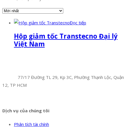
Đọc tiếp
Hộp giảm tốc Transtecno Đại lý
Việt Nam
Facebook
Twitter
Instagram
Pinterest
Tumblr
Behance
Công Ty TNHH Hoàng Long Phú
Địa chỉ:
77/17 Đường TL 29, Kp 3C, Phường Thạnh Lộc, Quận
12, TP HCM
Hotline:
0394 502 984
Dịch vụ của chúng tôi
Phân tích tài chính