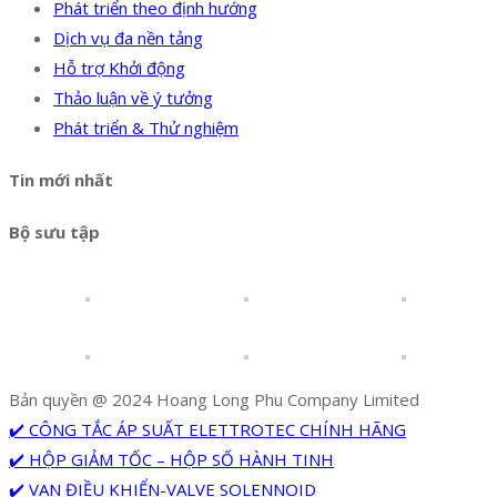
Phát triển theo định hướng
Dịch vụ đa nền tảng
Hỗ trợ Khởi động
Thảo luận về ý tưởng
Phát triển & Thử nghiệm
Tin mới nhất
Bộ sưu tập
Bản quyền @ 2024 Hoang Long Phu Company Limited
✔️ CÔNG TẮC ÁP SUẤT ELETTROTEC CHÍNH HÃNG
✔️ HỘP GIẢM TỐC – HỘP SỐ HÀNH TINH
✔️ VAN ĐIỀU KHIỂN-VALVE SOLENNOID