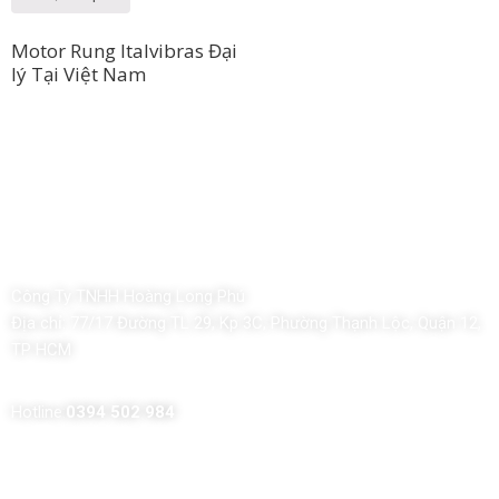
Motor Rung Italvibras Đại
lý Tại Việt Nam
Công Ty TNHH Hoàng Long Phú
Địa chỉ:
77/17 Đường TL 29, Kp 3C, Phường Thạnh Lộc, Quận 12,
TP HCM
Hotline:
0394 502 984