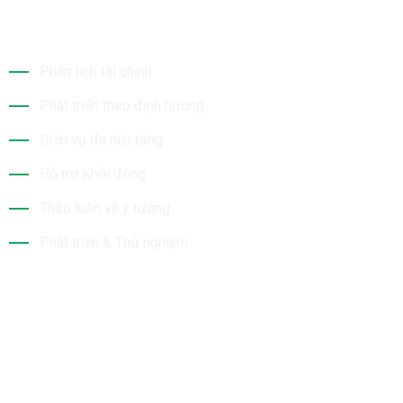
Dịch Vụ Của Chúng Tôi
Phân tích tài chính
Phát triển theo định hướng
Dịch vụ đa nền tảng
Hỗ trợ Khởi động
Thảo luận về ý tưởng
Phát triển & Thử nghiệm
Tin Mới Nhất
Bộ Sưu Tập