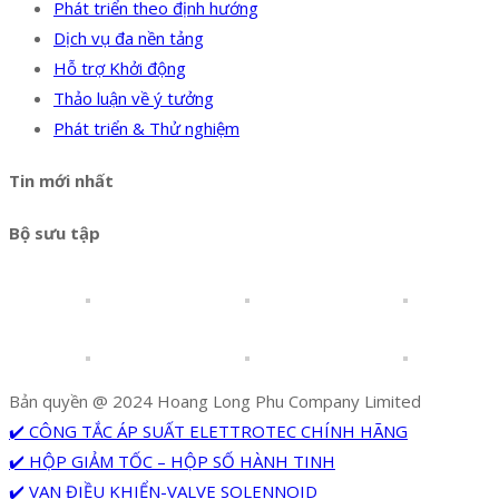
Phát triển theo định hướng
Dịch vụ đa nền tảng
Hỗ trợ Khởi động
Thảo luận về ý tưởng
Phát triển & Thử nghiệm
Tin mới nhất
Bộ sưu tập
Bản quyền @ 2024 Hoang Long Phu Company Limited
✔️ CÔNG TẮC ÁP SUẤT ELETTROTEC CHÍNH HÃNG
✔️ HỘP GIẢM TỐC – HỘP SỐ HÀNH TINH
✔️ VAN ĐIỀU KHIỂN-VALVE SOLENNOID