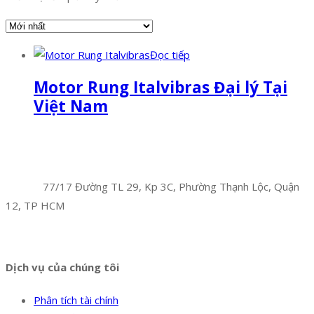
Đọc tiếp
Motor Rung Italvibras Đại lý Tại
Việt Nam
Facebook
Twitter
Instagram
Pinterest
Tumblr
Behance
Công Ty TNHH Hoàng Long Phú
Địa chỉ:
77/17 Đường TL 29, Kp 3C, Phường Thạnh Lộc, Quận
12, TP HCM
Hotline:
0394 502 984
Dịch vụ của chúng tôi
Phân tích tài chính