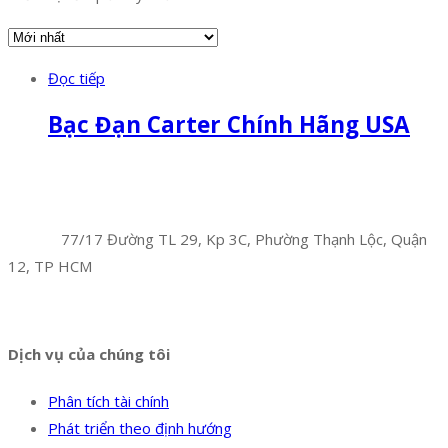
Đọc tiếp
Bạc Đạn Carter Chính Hãng USA
Facebook
Twitter
Instagram
Pinterest
Tumblr
Behance
Công Ty TNHH Hoàng Long Phú
Địa chỉ:
77/17 Đường TL 29, Kp 3C, Phường Thạnh Lộc, Quận
12, TP HCM
Hotline:
0394 502 984
Dịch vụ của chúng tôi
Phân tích tài chính
Phát triển theo định hướng