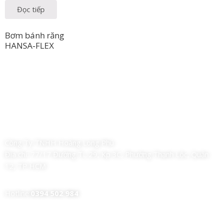
Đọc tiếp
Bơm bánh răng
HANSA‑FLEX
Công Ty TNHH Hoàng Long Phú
Địa chỉ:
77/17 Đường TL 29, Kp 3C, Phường Thạnh Lộc, Quận
12, TP HCM
Hotline:
0394 502 984