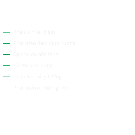
Dịch Vụ Của Chúng Tôi
Phân tích tài chính
Phát triển theo định hướng
Dịch vụ đa nền tảng
Hỗ trợ Khởi động
Thảo luận về ý tưởng
Phát triển & Thử nghiệm
Tin Mới Nhất