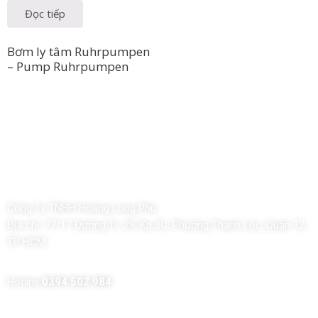
Đọc tiếp
Bơm ly tâm Ruhrpumpen
– Pump Ruhrpumpen
Công Ty TNHH Hoàng Long Phú
Địa chỉ:
77/17 Đường TL 29, Kp 3C, Phường Thạnh Lộc, Quận 12,
TP HCM
Hotline:
0394 502 984