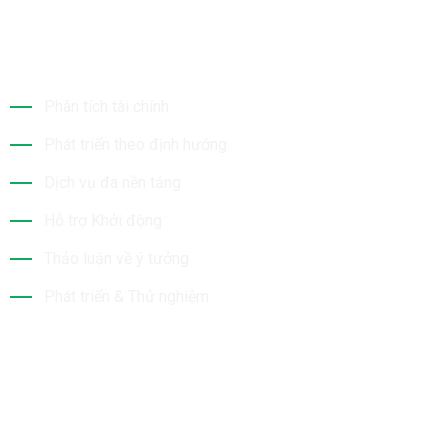
Dịch Vụ Của Chúng Tôi
Phân tích tài chính
Phát triển theo định hướng
Dịch vụ đa nền tảng
Hỗ trợ Khởi động
Thảo luận về ý tưởng
Phát triển & Thử nghiệm
Tin Mới Nhất