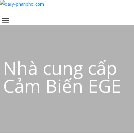
TRANG
CHỦ
SẢN
PHẨM
CHÍNH
Nhà cung cấp
SÁCH
VỀ
Cảm Biến EGE
CHÚNG
TÔI
LIÊN
HỆ