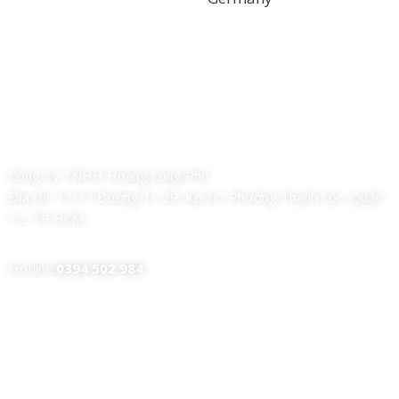
Công Ty TNHH Hoàng Long Phú
Địa chỉ:
77/17 Đường TL 29, Kp 3C, Phường Thạnh Lộc, Quận
12, TP HCM
Hotline:
0394 502 984
Dịch Vụ Của Chúng Tôi