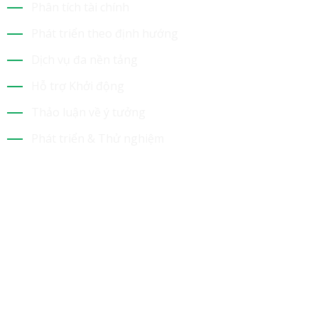
Phân tích tài chính
Phát triển theo định hướng
Dịch vụ đa nền tảng
Hỗ trợ Khởi động
Thảo luận về ý tưởng
Phát triển & Thử nghiệm
Tin Mới Nhất
Bộ Sưu Tập