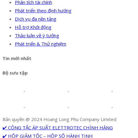
Phân tích tài chính
Phát triển theo định hướng
Dịch vụ đa nền tảng
Hỗ trợ Khởi động
Thảo luận về ý tưởng
Phát triển & Thử nghiệm
Tin mới nhất
Bộ sưu tập
Bản quyền @ 2024 Hoang Long Phu Company Limited
✔️ CÔNG TẮC ÁP SUẤT ELETTROTEC CHÍNH HÃNG
✔️ HỘP GIẢM TỐC – HỘP SỐ HÀNH TINH