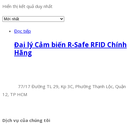
Hiển thị kết quả duy nhất
Đọc tiếp
Đại lý Cảm biến R-Safe RFID Chính
Hãng
Facebook
Twitter
Instagram
Pinterest
Tumblr
Behance
Công Ty TNHH Hoàng Long Phú
Địa chỉ:
77/17 Đường TL 29, Kp 3C, Phường Thạnh Lộc, Quận
12, TP HCM
Hotline:
0394 502 984
Dịch vụ của chúng tôi