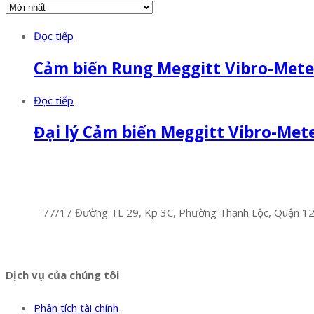
Đọc tiếp
Cảm biến Rung Meggitt Vibro-Mete
Đọc tiếp
Đại lý Cảm biến Meggitt Vibro-Met
Facebook
Twitter
Instagram
Pinterest
Tumblr
Behance
Công Ty TNHH Hoàng Long Phú
Địa chỉ:
77/17 Đường TL 29, Kp 3C, Phường Thạnh Lộc, Quận 1
Hotline:
0394 502 984
Dịch vụ của chúng tôi
Phân tích tài chính