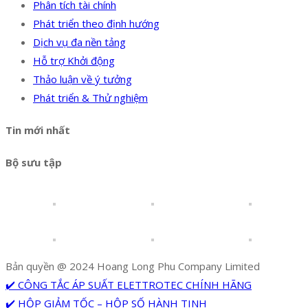
Phân tích tài chính
Phát triển theo định hướng
Dịch vụ đa nền tảng
Hỗ trợ Khởi động
Thảo luận về ý tưởng
Phát triển & Thử nghiệm
Tin mới nhất
Bộ sưu tập
Bản quyền @ 2024 Hoang Long Phu Company Limited
✔️ CÔNG TẮC ÁP SUẤT ELETTROTEC CHÍNH HÃNG
✔️ HỘP GIẢM TỐC – HỘP SỐ HÀNH TINH