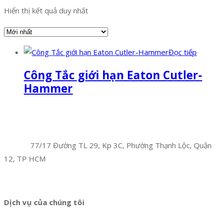
Hiển thị kết quả duy nhất
Đọc tiếp
Công Tắc giới hạn Eaton Cutler-
Hammer
Facebook
Twitter
Instagram
Pinterest
Tumblr
Behance
Công Ty TNHH Hoàng Long Phú
Địa chỉ:
77/17 Đường TL 29, Kp 3C, Phường Thạnh Lộc, Quận
12, TP HCM
Hotline:
0394 502 984
Dịch vụ của chúng tôi