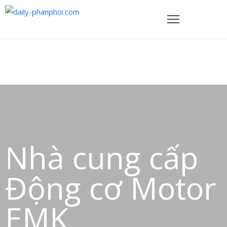
TRANG
HỦ
ẢN
PHẨM
HÍNH
ÁCH
Nhà cung cấp
VỀ
HÚNG
Động cơ Motor
ÔI
EMK
IÊN
Ệ