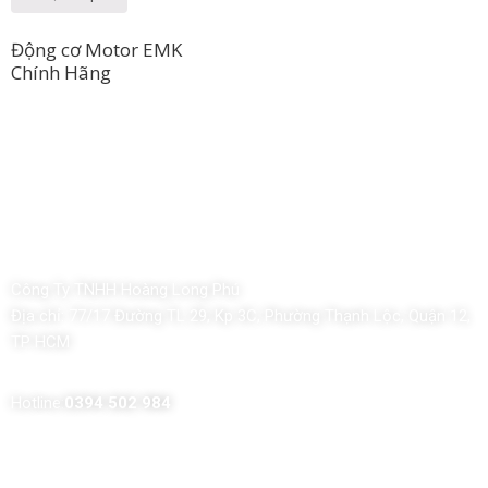
Động cơ Motor EMK
Chính Hãng
Công Ty TNHH Hoàng Long Phú
Địa chỉ:
77/17 Đường TL 29, Kp 3C, Phường Thạnh Lộc, Quận 12,
TP HCM
Hotline:
0394 502 984