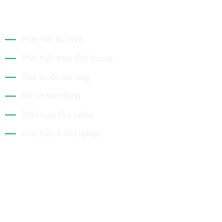
Dịch Vụ Của Chúng Tôi
Phân tích tài chính
Phát triển theo định hướng
Dịch vụ đa nền tảng
Hỗ trợ Khởi động
Thảo luận về ý tưởng
Phát triển & Thử nghiệm
Tin Mới Nhất
Bộ Sưu Tập