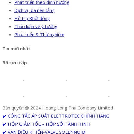
Phát triển theo định hướng
Dịch vụ đa nền tảng
Hỗ trợ Khởi động
Thảo luận về ý tưởng
Phát triển & Thử nghiệm
Tin mới nhất
Bộ sưu tập
Bản quyền @ 2024 Hoang Long Phu Company Limited
✔️ CÔNG TẮC ÁP SUẤT ELETTROTEC CHÍNH HÃNG
✔️ HỘP GIẢM TỐC – HỘP SỐ HÀNH TINH
✔️ VAN ĐIỀU KHIỂN-VALVE SOLENNOID