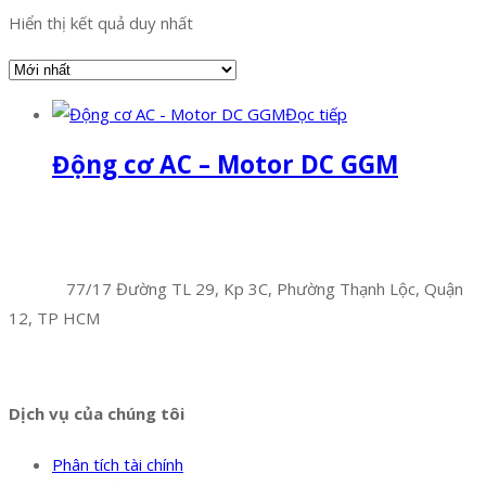
Hiển thị kết quả duy nhất
Đọc tiếp
Động cơ AC – Motor DC GGM
Facebook
Twitter
Instagram
Pinterest
Tumblr
Behance
Công Ty TNHH Hoàng Long Phú
Địa chỉ:
77/17 Đường TL 29, Kp 3C, Phường Thạnh Lộc, Quận
12, TP HCM
Hotline:
0394 502 984
Dịch vụ của chúng tôi
Phân tích tài chính