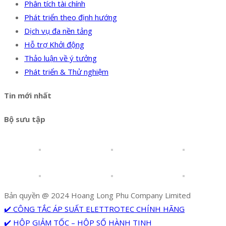
Phân tích tài chính
Phát triển theo định hướng
Dịch vụ đa nền tảng
Hỗ trợ Khởi động
Thảo luận về ý tưởng
Phát triển & Thử nghiệm
Tin mới nhất
Bộ sưu tập
Bản quyền @ 2024 Hoang Long Phu Company Limited
✔️ CÔNG TẮC ÁP SUẤT ELETTROTEC CHÍNH HÃNG
✔️ HỘP GIẢM TỐC – HỘP SỐ HÀNH TINH