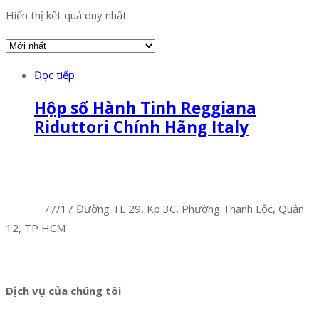
Hiển thị kết quả duy nhất
Đọc tiếp
Hộp số Hành Tinh Reggiana
Riduttori Chính Hãng Italy
Facebook
Twitter
Instagram
Pinterest
Tumblr
Behance
Công Ty TNHH Hoàng Long Phú
Địa chỉ:
77/17 Đường TL 29, Kp 3C, Phường Thạnh Lộc, Quận
12, TP HCM
Hotline:
0394 502 984
Dịch vụ của chúng tôi