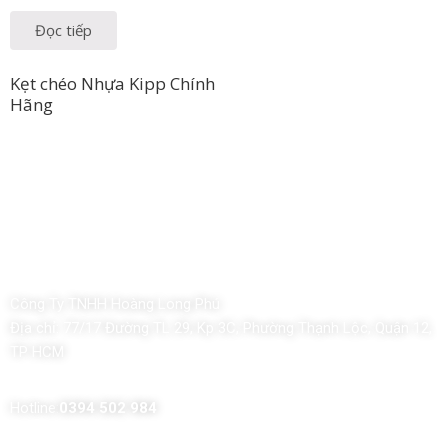
Đọc tiếp
Kẹt chéo Nhựa Kipp Chính
Hãng
Công Ty TNHH Hoàng Long Phú
Địa chỉ:
77/17 Đường TL 29, Kp 3C, Phường Thạnh Lộc, Quận 12,
TP HCM
Hotline:
0394 502 984