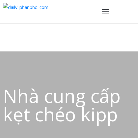
TRANG
HỦ
ẢN
PHẨM
HÍNH
ÁCH
Nhà cung cấp
VỀ
HÚNG
kẹt chéo kipp
ÔI
IÊN
Ệ