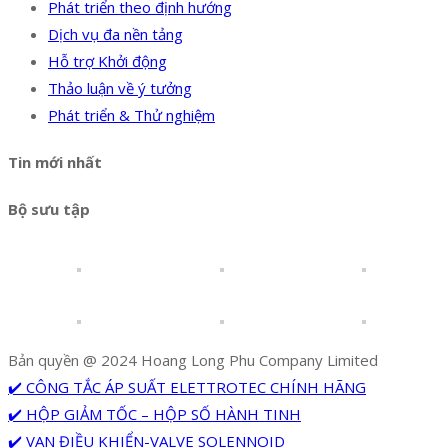
Phát triển theo định hướng
Dịch vụ đa nền tảng
Hỗ trợ Khởi động
Thảo luận về ý tưởng
Phát triển & Thử nghiệm
Tin mới nhất
Bộ sưu tập
Bản quyền @ 2024 Hoang Long Phu Company Limited
✔️ CÔNG TẮC ÁP SUẤT ELETTROTEC CHÍNH HÃNG
✔️ HỘP GIẢM TỐC – HỘP SỐ HÀNH TINH
✔️ VAN ĐIỀU KHIỂN-VALVE SOLENNOID