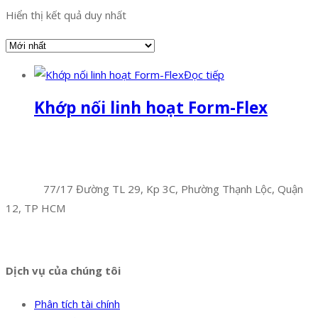
Hiển thị kết quả duy nhất
Đọc tiếp
Khớp nối linh hoạt Form-Flex
Facebook
Twitter
Instagram
Pinterest
Tumblr
Behance
Công Ty TNHH Hoàng Long Phú
Địa chỉ:
77/17 Đường TL 29, Kp 3C, Phường Thạnh Lộc, Quận
12, TP HCM
Hotline:
0394 502 984
Dịch vụ của chúng tôi
Phân tích tài chính