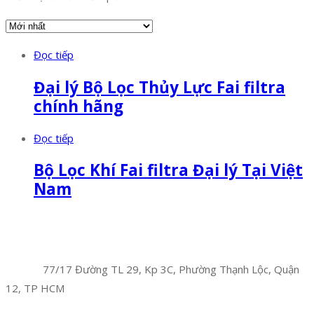
Đọc tiếp
Đại lý Bộ Lọc Thủy Lực Fai filtra
chính hãng
Đọc tiếp
Bộ Lọc Khí Fai filtra Đại lý Tại Việt
Nam
Facebook
Twitter
Instagram
Pinterest
Tumblr
Behance
Công Ty TNHH Hoàng Long Phú
Địa chỉ:
77/17 Đường TL 29, Kp 3C, Phường Thạnh Lộc, Quận
12, TP HCM