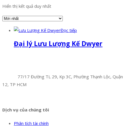
Hiển thị kết quả duy nhất
Đọc tiếp
Đại lý Lưu Lượng Kế Dwyer
Facebook
Twitter
Instagram
Pinterest
Tumblr
Behance
Công Ty TNHH Hoàng Long Phú
Địa chỉ:
77/17 Đường TL 29, Kp 3C, Phường Thạnh Lộc, Quận
12, TP HCM
Hotline:
0394 502 984
Dịch vụ của chúng tôi
Phân tích tài chính