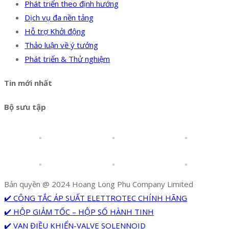
Phát triển theo định hướng
Dịch vụ đa nền tảng
Hỗ trợ Khởi động
Thảo luận về ý tưởng
Phát triển & Thử nghiệm
Tin mới nhất
Bộ sưu tập
Bản quyền @ 2024 Hoang Long Phu Company Limited
✔️ CÔNG TẮC ÁP SUẤT ELETTROTEC CHÍNH HÃNG
✔️ HỘP GIẢM TỐC – HỘP SỐ HÀNH TINH
✔️ VAN ĐIỀU KHIỂN-VALVE SOLENNOID