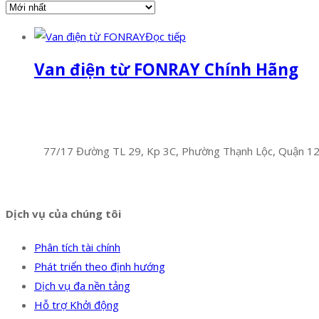
Đọc tiếp
Van điện từ FONRAY Chính Hãng
Facebook
Twitter
Instagram
Pinterest
Tumblr
Behance
Công Ty TNHH Hoàng Long Phú
Địa chỉ:
77/17 Đường TL 29, Kp 3C, Phường Thạnh Lộc, Quận 1
Hotline:
0394 502 984
Dịch vụ của chúng tôi
Phân tích tài chính
Phát triển theo định hướng
Dịch vụ đa nền tảng
Hỗ trợ Khởi động