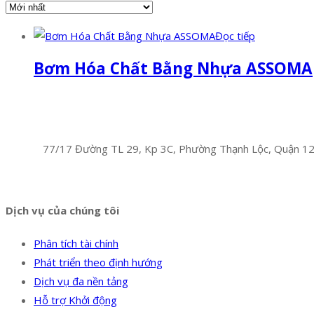
Đọc tiếp
Bơm Hóa Chất Bằng Nhựa ASSOMA
Facebook
Twitter
Instagram
Pinterest
Tumblr
Behance
Công Ty TNHH Hoàng Long Phú
Địa chỉ:
77/17 Đường TL 29, Kp 3C, Phường Thạnh Lộc, Quận 1
Hotline:
0394 502 984
Dịch vụ của chúng tôi
Phân tích tài chính
Phát triển theo định hướng
Dịch vụ đa nền tảng
Hỗ trợ Khởi động